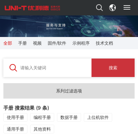
T
o
g
g
l
e
全部
手册
视频
固件/软件
示例程序
技术文档
n
a
v
i
搜索
g
a
t
i
系列过滤选项
o
n
手册 搜索结果 (
9
条)
使用手册
编程手册
数据手册
上位机软件
通用手册
其他资料