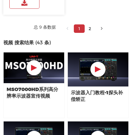
总 9 条数据
1
2
视频 搜索结果 (
43
条)
MSO7000HD系列高分
示波器入门教程-1探头补
辨率示波器宣传视频
偿矫正