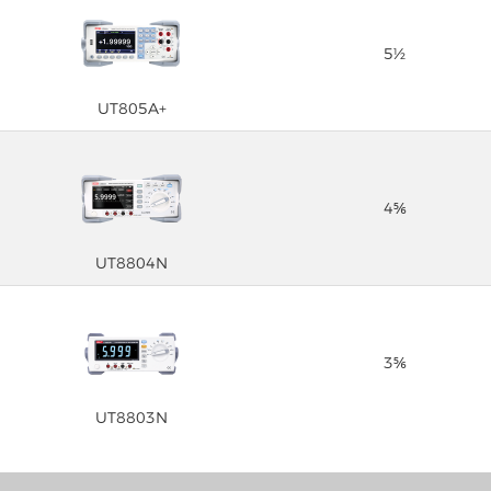
5½
UT805A+
4⅚
UT8804N
3⅚
UT8803N