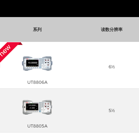
系列
读数分辨率
6½
UT8806A
5½
UT8805A