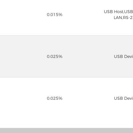
USB Host,USB
0.015%
LAN,RS-
0.025%
USB Devi
0.025%
USB Devi