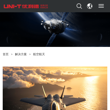
T
o
g
g
l
e
n
a
v
i
首页
>
解决方案
>
航空航天
g
a
t
i
o
n