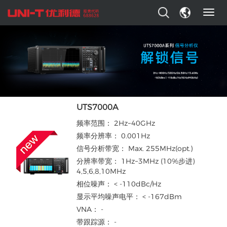
T
o
g
g
l
e
n
a
v
i
UTS7000A
g
频率范围： 2Hz~40GHz
a
t
频率分辨率： 0.001Hz
i
信号分析带宽： Max. 255MHz(opt.)
o
分辨率带宽： 1Hz~3MHz (10%步进)
n
4,5,6,8,10MHz
相位噪声： < -110dBc/Hz
显示平均噪声电平： < -167dBm
VNA： -
带跟踪源： -