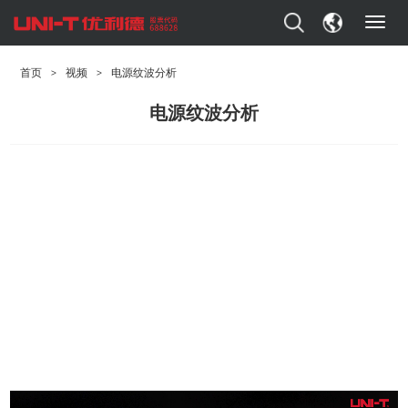
T
o
g
首页
>
视频
>
电源纹波分析
g
l
电源纹波分析
e
n
a
v
i
g
a
t
i
o
n