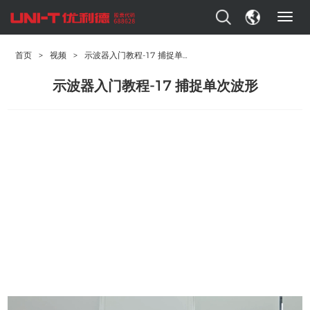
T
o
g
首页
>
视频
>
示波器入门教程-17 捕捉单次波形
g
l
示波器入门教程-17 捕捉单次波形
e
n
a
v
i
g
a
t
i
o
n