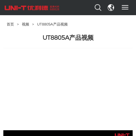
T
o
g
首页
>
视频
>
UT8805A产品视频
g
l
UT8805A产品视频
e
n
a
v
i
g
a
t
i
o
n