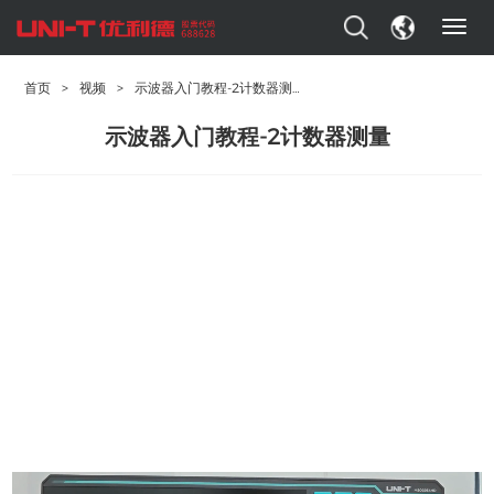
T
o
g
首页
>
视频
>
示波器入门教程-2计数器测量
g
l
示波器入门教程-2计数器测量
e
n
a
v
i
g
a
t
i
o
n