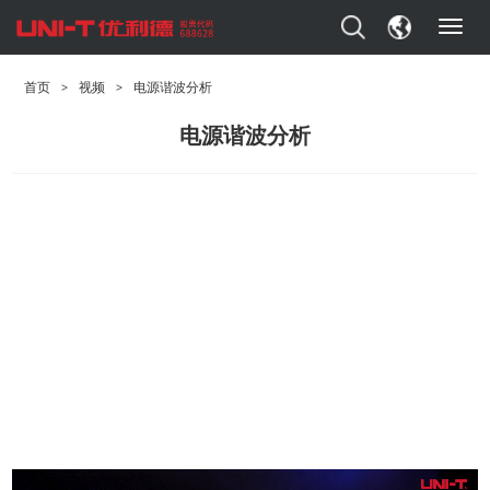
T
o
g
首页
>
视频
>
电源谐波分析
g
l
电源谐波分析
e
n
a
v
i
g
a
t
i
o
n