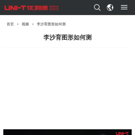
T
o
g
首页
>
视频
>
李沙育图形如何测
g
l
李沙育图形如何测
e
n
a
v
i
g
a
t
i
o
n