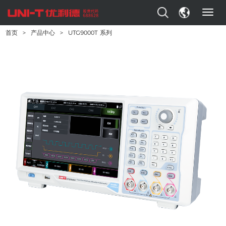
T
o
首页
>
产品中心
>
UTG9000T 系列
g
g
l
e
n
a
v
i
g
a
t
i
o
n