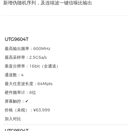
新增伪随机序列，及连续波一键信噪比输出
UTG9604T
最高输出频率：
600MHz
最高采样率：
2.5GSa/s
垂直分辨率：
16bit（全通道）
通道数：
4
最大任意波长度：
64Mpts
硬件频率计：
8位
屏幕触控：
✔
价格（未税）：
¥63,999
加入对比
UTG9504T