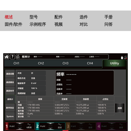
概述
型号
配件
选件
手册
固件/软件
示例程序
视频
对比
问答