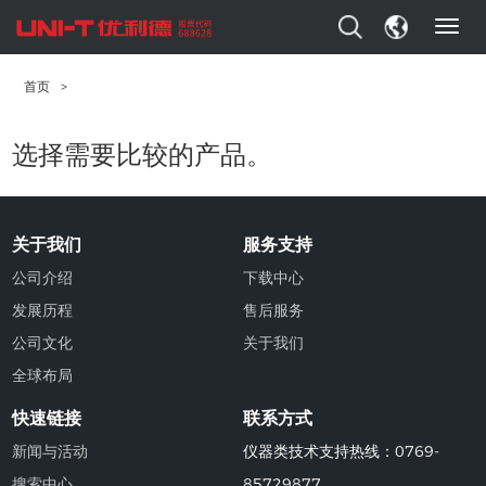
T
o
g
首页
>
g
l
e
选择需要比较的产品。
n
a
v
i
关于我们
服务支持
g
a
公司介绍
下载中心
t
发展历程
售后服务
i
o
公司文化
关于我们
n
全球布局
快速链接
联系方式
新闻与活动
仪器类技术支持热线：0769-
搜索中心
85729877