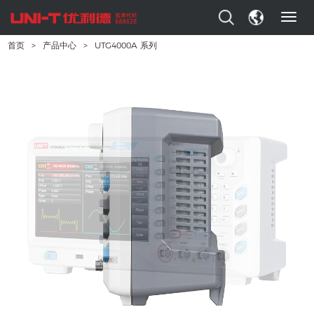
T
o
首页
>
产品中心
>
UTG4000A 系列
g
g
l
e
n
a
v
i
g
a
t
i
o
n