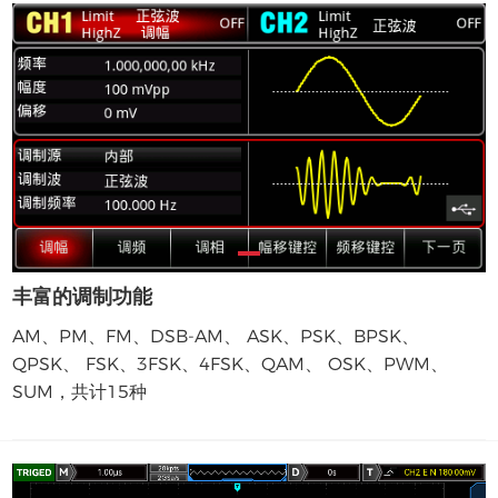
丰富的调制功能
AM、PM、FM、DSB-AM、 ASK、PSK、BPSK、
QPSK、 FSK、3FSK、4FSK、QAM、 OSK、PWM、
SUM，共计15种