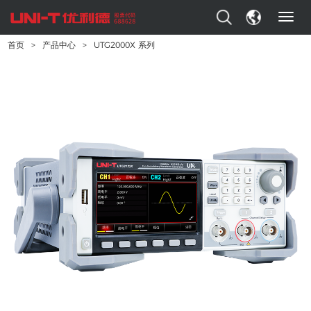
T
o
首页
>
产品中心
>
UTG2000X 系列
g
g
l
e
n
a
v
i
g
a
t
i
o
n