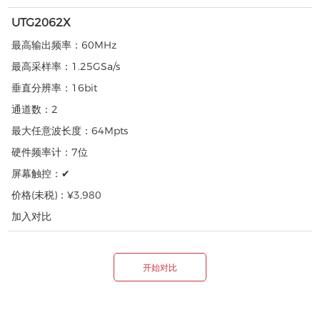
UTG2062X
最高输出频率：
60MHz
最高采样率：
1.25GSa/s
垂直分辨率：
16bit
通道数：
2
最大任意波长度：
64Mpts
硬件频率计：
7位
屏幕触控：
✔
价格(未税)：
¥3,980
加入对比
开始对比