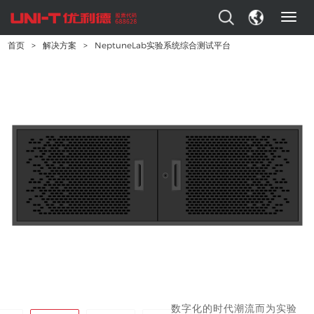
T
o
首页
>
解决方案
>
NeptuneLab实验系统综合测试平台
g
g
NeptuneLab实验系
l
e
n
统综合测试平台
a
v
NeptuneLab实验系统综合
i
g
测试平台， 是优利德深耕测
a
t
试行业多年， 多次走访全国
i
o
各大高校， 并结合众多教育
n
精英的实验教学心得及经
验， 顺应信息化、网络化、
数字化的时代潮流而为实验