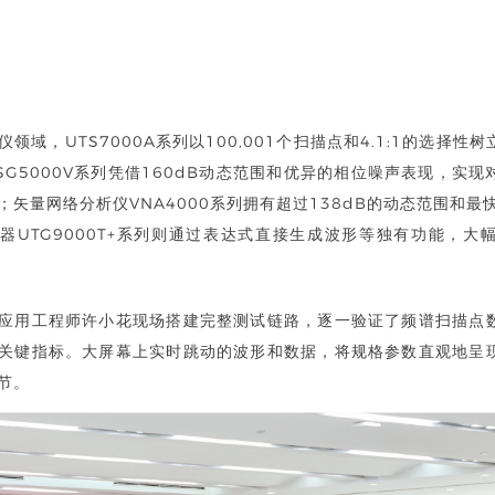
领域，UTS7000A系列以100,001个扫描点和4.1:1的选择
SG5000V系列凭借160dB动态范围和优异的相位噪声表现，实
矢量网络分析仪VNA4000系列拥有超过138dB的动态范围和最快4
器UTG9000T+系列则通过表达式直接生成波形等独有功能，大
应用工程师许小花现场搭建完整测试链路，逐一验证了频谱扫描点
关键指标。大屏幕上实时跳动的波形和数据，将规格参数直观地呈
节。