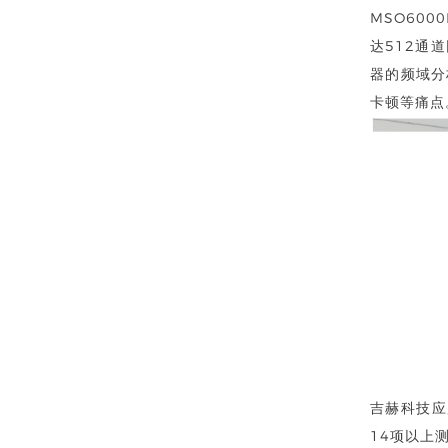
MSO60
达512通
器的频域分
卡顿等痛点
吉赫科技应
14项以上