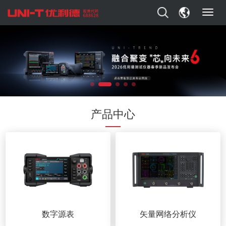
T
o
g
g
l
e
n
a
v
i
产品中心
g
a
t
i
o
n
数字源表
矢量网络分析仪