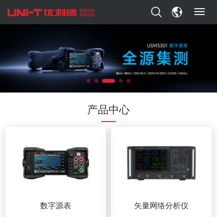
T
o
g
g
l
e
n
a
v
i
产品中心
g
a
t
i
o
n
数字源表
矢量网络分析仪