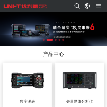
T
o
g
g
l
e
n
a
v
i
产品中心
g
a
t
i
o
n
数字源表
矢量网络分析仪