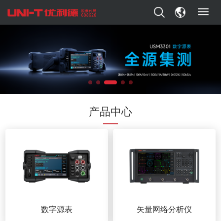
T
o
g
g
l
e
n
a
v
i
产品中心
g
a
t
i
o
n
数字源表
矢量网络分析仪