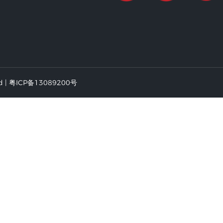
d |
粤ICP备13089200号