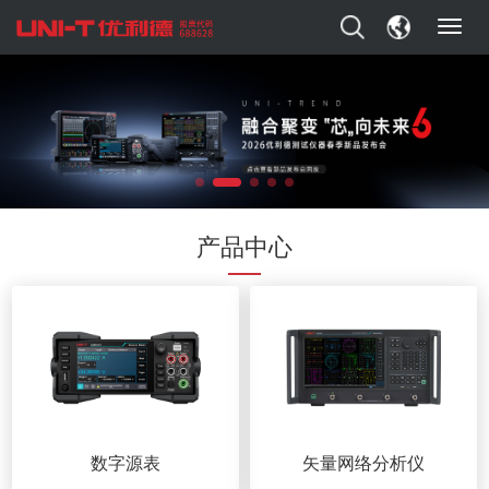
T
o
g
g
l
e
n
a
v
i
产品中心
g
a
t
i
o
n
数字源表
矢量网络分析仪