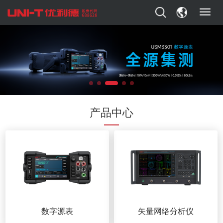
T
o
g
g
l
e
n
a
v
i
产品中心
g
a
t
i
o
n
数字源表
矢量网络分析仪