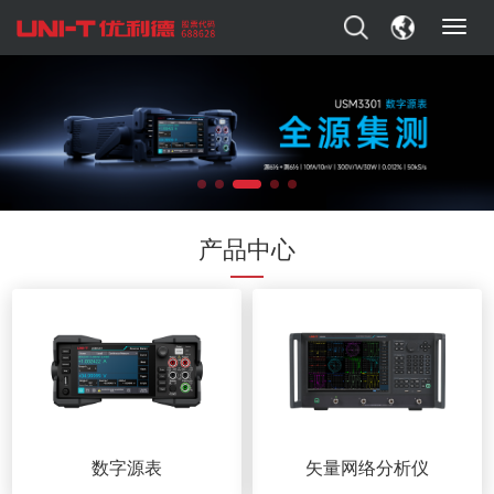
T
o
g
g
l
e
n
a
v
i
产品中心
g
a
t
i
o
n
数字源表
矢量网络分析仪